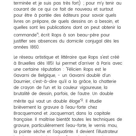
terminée et je suis pas très fort) ; pour m’y tenir au
courant de ce qui ce fait de nouveau et surtout
pour être à portée des éditeurs pour savoir quels
livres on prépare, de quels dessins on a besoin, et
quelles sont les publications dont on peut obtenir la
1
commande"
, écrit Rops à son beau-père pour
justifier ses absences du domicile conjugal dès les
années 1860.
Le réseau artistique et littéraire que Rops s'est créé
à Bruxelles dès 1851 lui permet d'arriver à Paris avec
une certaine réputation : "Félicien Rops est le
Gavarni de Belgique, - un Gavarni doublé d’un
Daumier, c’est-à-dire qu’il a la grâce, la chatterie
de crayon de l’un et la couleur vigoureuse, la
brutalité de dessin, parfois, de l’autre. Un double
2
mérite qui vaut un double éloge"
. Il étudie
brièvement la gravure à l'eau-forte chez
Bracquemond et Jacquemart, dans la capitale
française. Il maîtrise bientôt toutes les techniques de
gravure, particulièrement l'eau-forte, le vernis mou,
la pointe sèche et l'aquatinte. Il devient l'illustrateur