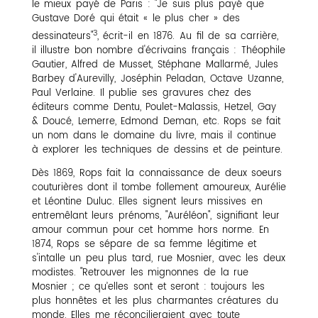
le mieux payé de Paris : "Je suis plus payé que
Gustave Doré qui était « le plus cher » des
3
dessinateurs"
, écrit-il en 1876. Au fil de sa carrière,
il illustre bon nombre d'écrivains français : Théophile
Gautier, Alfred de Musset, Stéphane Mallarmé, Jules
Barbey d'Aurevilly, Joséphin Peladan, Octave Uzanne,
Paul Verlaine. Il publie ses gravures chez des
éditeurs comme Dentu, Poulet-Malassis, Hetzel, Gay
& Doucé, Lemerre, Edmond Deman, etc. Rops se fait
un nom dans le domaine du livre, mais il continue
à explorer les techniques de dessins et de peinture.
Dès 1869, Rops fait la connaissance de deux soeurs
couturières dont il tombe follement amoureux, Aurélie
et Léontine Duluc. Elles signent leurs missives en
entremêlant leurs prénoms, "Auréléon", signifiant leur
amour commun pour cet homme hors norme. En
1874, Rops se sépare de sa femme légitime et
s'intalle un peu plus tard, rue Mosnier, avec les deux
modistes. "Retrouver les mignonnes de la rue
Mosnier ; ce qu’elles sont et seront : toujours les
plus honnêtes et les plus charmantes créatures du
monde. Elles me réconcilieraient avec toute