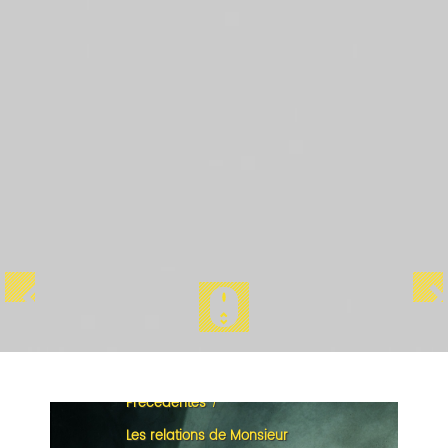
Accueil
/
Les expositions
/
Précédentes
/
Les relations de Monsieur