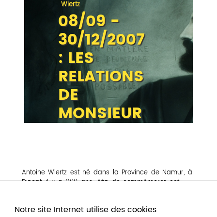
Wiertz
08/09 -
30/12/2007
: LES
RELATIONS
DE
MONSIEUR
WIERTZ
Antoine Wiertz est né dans la Province de Namur, à
Dinant, il y a 200 ans. Afin de commémorer cet
événement, la Province de Namur a souhaité
présenter sur son territoire deux importantes
Notre site Internet utilise des cookies
expositions du 8 septembre au 30 décembre 2007,