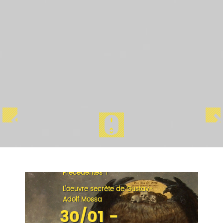
Accueil
/
Les expositions
/
Précédentes
/
L'oeuvre secrète de Gustav-
Adolf Mossa
30/01 -