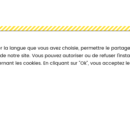
r la langue que vous avez choisie, permettre le partage, 
n de notre site. Vous pouvez autoriser ou de refuser l'ins
ernant les cookies. En cliquant sur "Ok", vous acceptez 
ACTIVITÉ "FAMILLE" - LA
COLLECTION JAPONAISE DE
FÉLICIEN
15
Fév
2026
>
15
Fév
2026