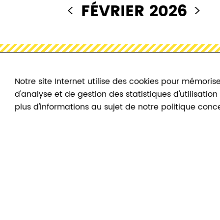
<
FÉVRIER 2026
>
Notre site Internet utilise des cookies pour mémorise
d'analyse et de gestion des statistiques d'utilisatio
plus d'informations au sujet de notre politique conc
DIMANCHE "PLUS QUE
GRATUIT"
01
Fév
2026
>
01
Fév
2026