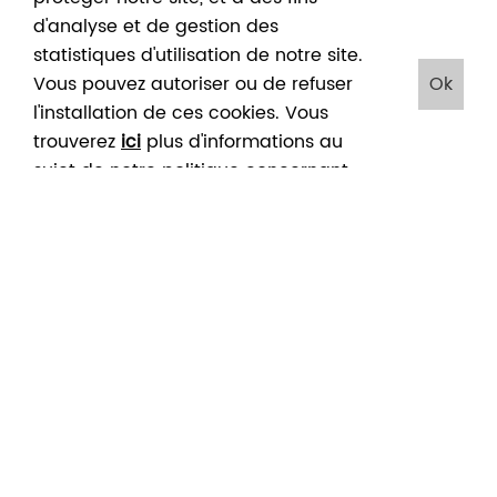
ESCAPE
d'analyse et de gestion des
ROOM
statistiques d'utilisation de notre site.
AU
Vous pouvez autoriser ou de refuser
Ok
MUSÉE
l'installation de ces cookies. Vous
! «
DIMANCHE
CONFÉRENCE-
trouverez
ici
plus d'informations au
MYSTÈRE
GRATUIT
LUNCH
sujet de notre politique concernant
DANS
L’ATELIER
les cookies. En cliquant sur "Ok", vous
01
>
10
04
>
04
16
>
16
DE
acceptez le placement de ces
Fév
Mar
Fév
Fév
Fév
Fév
FÉLICIEN
cookies
2024
2024
2024
2024
2024
2024
ROPS »
FÉLICIEN
ROPS
VIENS
STAGE
EN
T'A(MUSÉES)
-