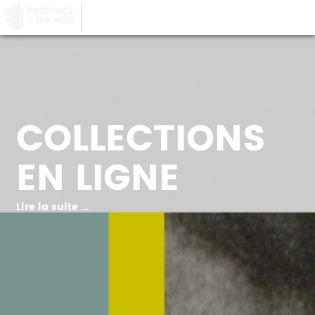
LA PROVINCE DE
NAMUR
, AU COEUR DE
VOTRE QUOTIDIEN
COLLECTIONS
EN LIGNE
Lire la suite ...