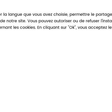
r la langue que vous avez choisie, permettre le partage, 
n de notre site. Vous pouvez autoriser ou de refuser l'ins
ernant les cookies. En cliquant sur "Ok", vous acceptez 
DIMANCHE GRATUIT
05
Nov
2023
>
05
Nov
2023
ROPS EN PORTRAITS : VISITE