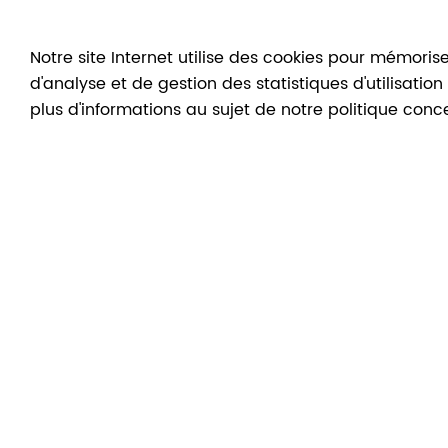
Notre site Internet utilise des cookies pour mémorise
d'analyse et de gestion des statistiques d'utilisatio
UN ESCAPE ROOM AU MUSÉE !
plus d'informations au sujet de notre politique conc
« MYSTÈRE DANS L’ATELIER DE
FÉLICIEN ROPS »
01
Nov
2023
>
10
Mar
2024
BRUXELLES ET L'ART NOUVEAU :