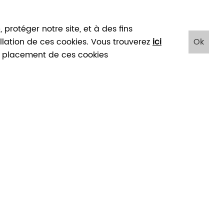
protéger notre site, et à des fins
tallation de ces cookies. Vous trouverez
ici
Ok
le placement de ces cookies
"ANTICA" NAMUR
11
Nov
2023
>
19
Nov
2023
LES ODEURS DES ATELIERS