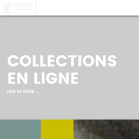
LA PROVINCE DE
NAMUR
, AU COEUR DE
VOTRE QUOTIDIEN
COLLECTIONS
EN LIGNE
Lire la suite ...