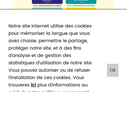
Notre site Internet utilise des cookies
pour mémoriser la langue que vous
avez choisie, permettre le partage,
protéger notre site, et à des fins
d'analyse et de gestion des
statistiques d'utilisation de notre site.
Vous pouvez autoriser ou de refuser
Ok
l'installation de ces cookies. Vous
trouverez
ici
plus d'informations au
Accueil
/
Agenda juin 2026
/
sujet de notre politique concernant
les cookies. En cliquant sur "Ok", vous
Fête de la musique : La Rivière et Barnill Brothers
FÊTE DE LA MUSIQUE : LA
acceptez le placement de ces
RIVIÈRE ET BARNILL
cookies
BROTHERS
JUIN
JUIN