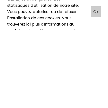
statistiques d'utilisation de notre site.
Vous pouvez autoriser ou de refuser
Ok
l'installation de ces cookies. Vous
trouverez
ici
plus d'informations au
sujet de notre politique concernant
les cookies. En cliquant sur "Ok", vous
acceptez le placement de ces
cookies
Accueil
/
Agenda novembre 2025
/
Dimanche gratuit
DIMANCHE GRATUIT
02
02
NOV
NOV
2025
2025
Entrée gratuite au musée de 10h à 18h.
Visite libre de l’exposition et présence d’un
médiateur culturel dans les salles afin de répondre
à vos questions.
Dernière entrée 17h00.