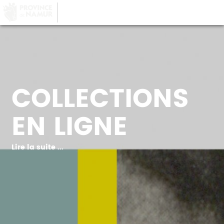
LA PROVINCE DE
NAMUR
, AU COEUR DE
VOTRE QUOTIDIEN
COLLECTIONS
EN LIGNE
Lire la suite ...