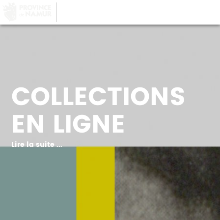
LA PROVINCE DE
NAMUR
, AU COEUR DE
VOTRE QUOTIDIEN
COLLECTIONS
EN LIGNE
Lire la suite ...