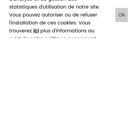
statistiques d'utilisation de notre site.
Vous pouvez autoriser ou de refuser
Ok
l'installation de ces cookies. Vous
trouverez
ici
plus d'informations au
sujet de notre politique concernant
les cookies. En cliquant sur "Ok", vous
acceptez le placement de ces
cookies
Accueil
/
Agenda mai 2025
/
Dimanche gratuit
DIMANCHE GRATUIT
04
04
MAI
MAI
2025
2025
Entrée gratuite au musée de 10h à 18h.
Visite libre de l’exposition et présence d’un
médiateur culturel dans les salles afin de répondre
à vos questions.
Dernière entrée 17h00.