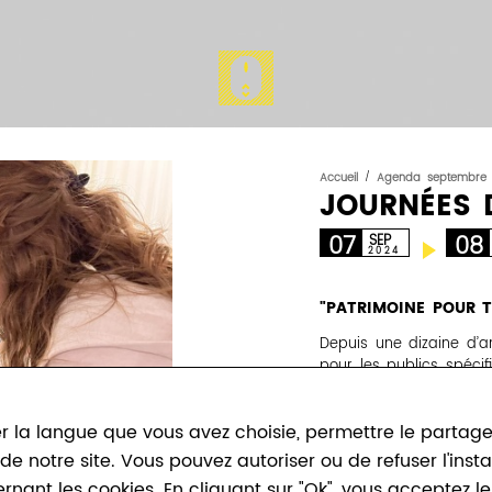
Accueil
/
Agenda septembre 
JOURNÉES 
07
08
SEP
2024
"PATRIMOINE POUR 
Depuis une dizaine d’
pour les publics spéci
se donne à voir... sans
sens sont sollicités :
r la langue que vous avez choisie, permettre le partage, 
des textes à écouter ja
détour" est un moyen l
n de notre site. Vous pouvez autoriser ou de refuser l'ins
audiodescription, le pu
ernant les cookies. En cliquant sur "Ok", vous acceptez 