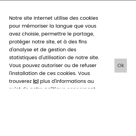
Notre site Internet utilise des cookies
pour mémoriser la langue que vous
avez choisie, permettre le partage,
protéger notre site, et à des fins
d'analyse et de gestion des
statistiques d'utilisation de notre site.
Vous pouvez autoriser ou de refuser
Ok
l'installation de ces cookies. Vous
trouverez
ici
plus d'informations au
sujet de notre politique concernant
Accueil
/
Agenda mai 2023
/
les cookies. En cliquant sur "Ok", vous
Hommage à Pan. Peter Depelchin, vernissage musée Rops
HOMMAGE À PAN. PETER
acceptez le placement de ces
DEPELCHIN, VERNISSAGE
cookies
MUSÉE ROPS
27
27
MAI
MAI
2023
2023