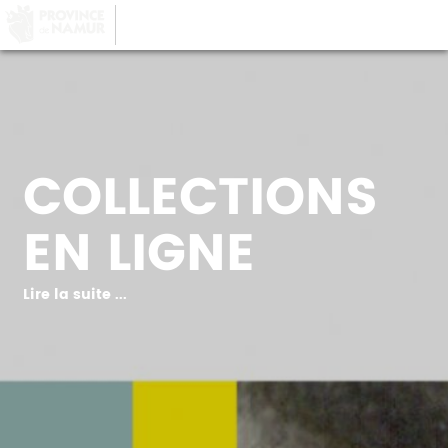
LA PROVINCE DE
NAMUR
, AU COEUR DE
VOTRE QUOTIDIEN
COLLECTIONS
EN LIGNE
Lire la suite ...