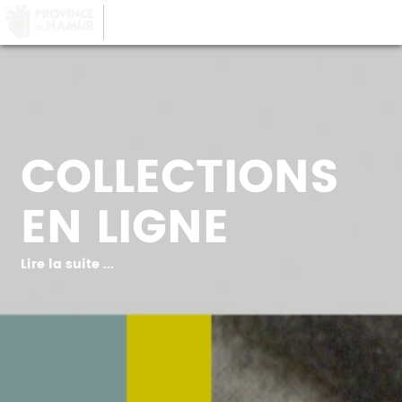
LA PROVINCE DE
NAMUR
, AU COEUR DE
VOTRE QUOTIDIEN
COLLECTIONS
EN LIGNE
Lire la suite ...