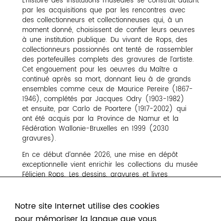
L’histoire des institutions muséales se construit autant
par les acquisitions que par les rencontres avec
des collectionneurs et collectionneuses qui, à un
moment donné, choisissent de confier leurs oeuvres
à une institution publique. Du vivant de Rops, des
collectionneurs passionnés ont tenté de rassembler
des portefeuilles complets des gravures de l’artiste.
Cet engouement pour les oeuvres du Maître a
continué après sa mort, donnant lieu à de grands
ensembles comme ceux de Maurice Pereire (1867-
1946), complétés par Jacques Odry (1903-1982)
et ensuite, par Carlo de Poortere (1917-2002) qui
ont été acquis par la Province de Namur et la
Fédération Wallonie-Bruxelles en 1999 (2030
gravures).
En ce début d’année 2026, une mise en dépôt
exceptionnelle vient enrichir les collections du musée
Félicien Rops. Les dessins, gravures et livres
précieux rassemblés par Victor Arwas (1937-
2010) durant toute sa carrière nous sont confiés par
sa veuve, Gretha, qui a poursuivi
Notre site Internet utilise des cookies
l’oeuvre de son mari en conservant et
pour mémoriser la langue que vous