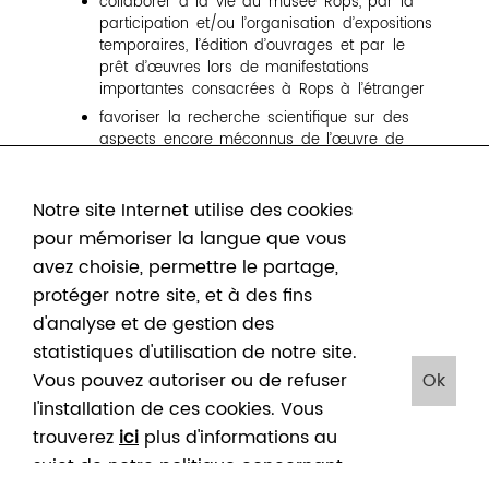
collaborer à la vie du musée Rops, par la
participation et/ou l’organisation d’expositions
temporaires, l’édition d’ouvrages et par le
prêt d’œuvres lors de manifestations
importantes consacrées à Rops à l’étranger
favoriser la recherche scientifique sur des
aspects encore méconnus de l’œuvre de
Rops, dont le site www.ropslettres.be
De ponctuelles au départ, les actions de l’asbl se
Notre site Internet utilise des cookies
sont étendues au fil des ans pour devenir
pour mémoriser la langue que vous
aujourd’hui essentielles au fonctionnement du musée
Rops.
avez choisie, permettre le partage,
protéger notre site, et à des fins
Devenez membre de l’asbl « Les Amis du musée
Rops », soutenez les actions de l’association et
d'analyse et de gestion des
profitez des avantages suivants :
statistiques d'utilisation de notre site.
Vous pouvez autoriser ou de refuser
Ok
• entrée annuelle gratuite au musée (collection et
expositions temporaires)
l'installation de ces cookies. Vous
trouverez
ici
plus d'informations au
• réduction de 10% sur les produits boutique
(catalogues, objets, etc.).
sujet de notre politique concernant