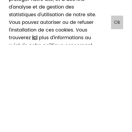
«
d'analyse et de gestion des
CONVERSATION
JOURNÉES
statistiques d'utilisation de notre site.
»
DU
Vous pouvez autoriser ou de refuser
Ok
ENTRE
JOURNÉES
PATRIMOINE
l'installation de ces cookies. Vous
KIKIE
DU
AU
trouverez
ici
plus d'informations au
CRÊVECOEUR
PATRIMOINE
CHÂTEAU
sujet de notre politique concernant
ET
DE
PIETER
les cookies. En cliquant sur "Ok", vous
THOZÉE
01
>
01
07
>
08
07
>
08
DE
acceptez le placement de ces
Sep
Sep
Sep
Sep
Sep
Sep
REUSE
cookies
2024
2024
2024
2024
2024
2024
FÉLICIEN
ROPS,
NAMURWÈS.