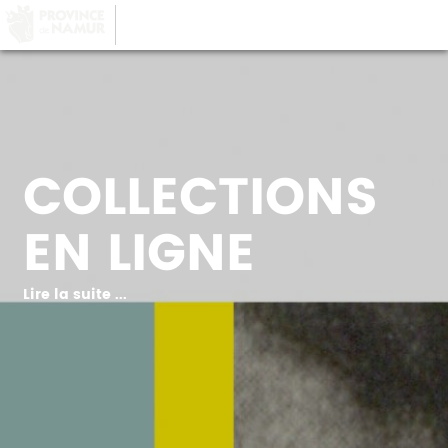
LA PROVINCE DE
NAMUR
, AU COEUR DE
VOTRE QUOTIDIEN
COLLECTIONS
EN LIGNE
Lire la suite ...