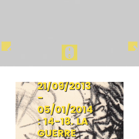
Accueil
/
Les expositions
/
Précédentes
/
14-18. La guerre vue par Dix,
Grosz, Braeckman
21/09/2013
-
05/01/2014
: 14-18. LA
GUERRE