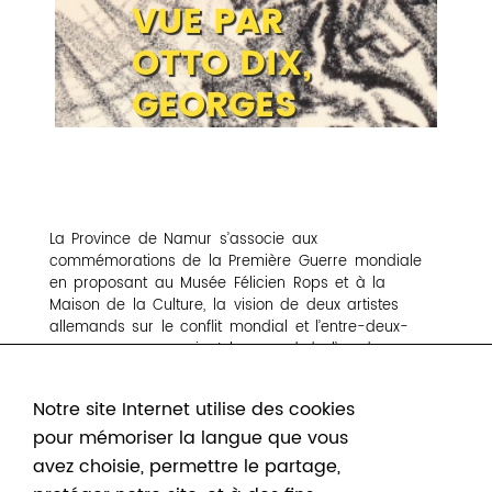
VUE PAR
OTTO DIX,
GEORGES
GROSZ,
DIRK
BRAECKMAN
La Province de Namur s’associe aux
commémorations de la Première Guerre mondiale
en proposant au Musée Félicien Rops et à la
Maison de la Culture, la vision de deux artistes
allemands sur le conflit mondial et l’entre-deux-
guerres, en y associant le regard de l’un de nos
meilleurs photographes actuels.
Notre site Internet utilise des cookies
Le Musée Félicien Rops accueille l’œuvre de George
Grosz (1893-1959), artiste visionnaire considéré
pour mémoriser la langue que vous
comme l’un des maîtres de l’expressionnisme
avez choisie, permettre le partage,
allemand. Après une formation artistique à Dresde