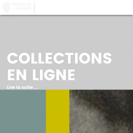
LA PROVINCE DE
NAMUR
, AU COEUR DE
VOTRE QUOTIDIEN
COLLECTIONS
EN LIGNE
Lire la suite ...