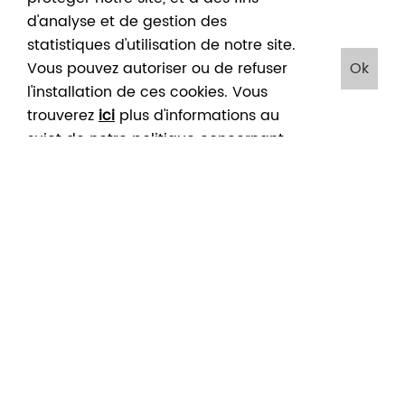
d'analyse et de gestion des
statistiques d'utilisation de notre site.
JOURNÉE
Vous pouvez autoriser ou de refuser
Ok
PÉNICHE
TESTAMENT.BE
l'installation de ces cookies. Vous
DIMANCHE
DES
ET LA
trouverez
ici
plus d'informations au
GRATUIT
POÈTES
"TOURNÉE
sujet de notre politique concernant
GÉNÉREUSE"
les cookies. En cliquant sur "Ok", vous
01
>
01
05
>
05
09
>
09
acceptez le placement de ces
Sep
Sep
Sep
Sep
Sep
Sep
cookies
2021
2021
2021
2021
2021
2021
JOURNÉES
CONFÉRENCE-
DU
LUNCH
PATRIMOINE
« ROPS